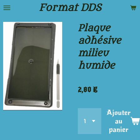
Format DDS
Passer
au
Plaque
contenu
adhésive
principal
milieu
humide
2,80 €
Ajouter
au
panier