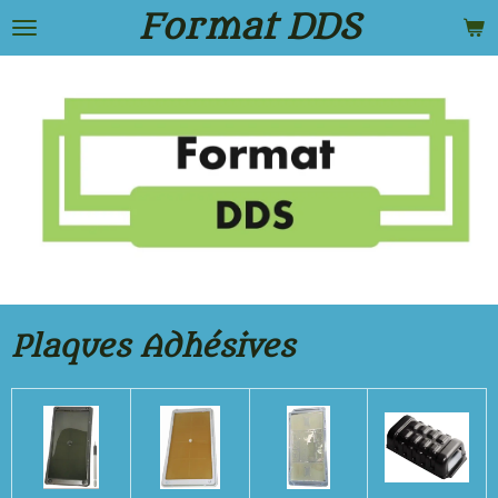
Format DDS
Passer
au
contenu
principal
Plaques Adhésives