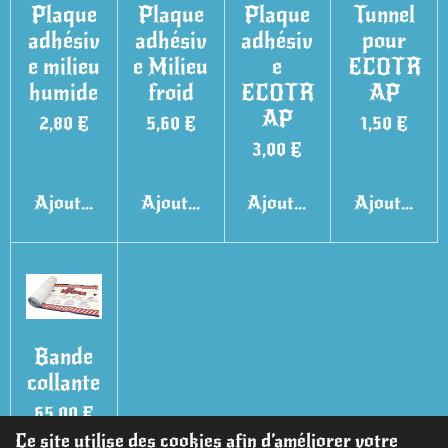
Plaque
Plaque
Plaque
Tunnel
adhésiv
adhésiv
adhésiv
pour
e milieu
e Milieu
e
ECOTR
humide
froid
ECOTR
AP
AP
2,80 €
5,60 €
1,50 €
3,00 €
Ajouter au panier
Ajouter au panier
Ajouter au panier
Ajouter au 
Bande
collante
65,00 €
Ce site utilise des cookies afin d’améliorer votre