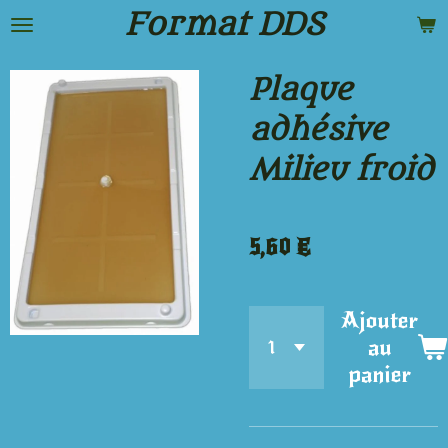
Format DDS
Passer
au
Plaque
contenu
adhésive
principal
Milieu froid
5,60 €
Ajouter
au
panier